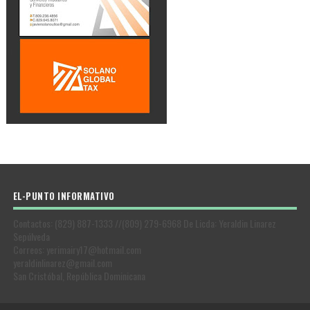
EL-PUNTO INFORMATIVO
Contactos: (829) 887-1333 //(809) 279-6968 De Licda: Yeraldin Linarez
Sepúlveda
Correos: yerimairy17@hotmail.com
yeraldinlinarez@gmail.com
San Cristóbal, República Dominicana