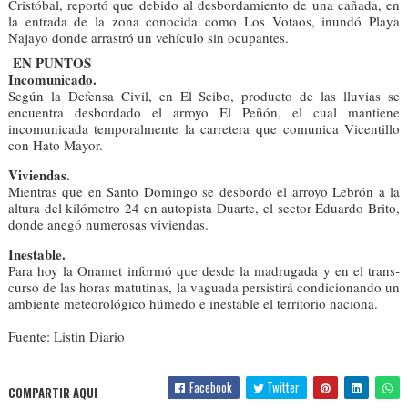
Cristóbal, re­portó que debido al des­bordamiento de una caña­da, en
la entrada de la zona conocida como Los Votaos, inundó Playa
Najayo don­de arrastró un vehículo sin ocupantes.
EN PUNTOS
Incomunicado.
Según la Defensa Civil, en El Seibo, producto de las lluvias se
encuentra desbordado el arroyo El Peñón, el cual mantiene
incomunicada temporal­mente la carretera que comunica Vicentillo
con Hato Mayor.
Viviendas.
Mientras que en Santo Domingo se desbordó el arroyo Lebrón a la
altu­ra del kilómetro 24 en autopista Duarte, el sec­tor Eduardo Brito,
don­de anegó numerosas vi­viendas.
Inestable.
Para hoy la Onamet in­formó que desde la ma­drugada y en el trans­
curso de las horas ma­tutinas, la vaguada persistirá condicionando un
ambiente meteoroló­gico húmedo e inestable el territorio naciona.
Fuente: Listin Diario
Facebook
Twitter
COMPARTIR AQUI