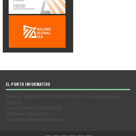
EL-PUNTO INFORMATIVO
Contactos: (829) 887-1333 //(809) 279-6968 De Licda: Yeraldin Linarez
Sepúlveda
Correos: yerimairy17@hotmail.com
yeraldinlinarez@gmail.com
San Cristóbal, República Dominicana