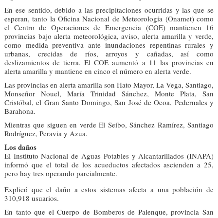
En ese sentido, debido a las precipitaciones ocurri­das y las que se
esperan, tanto la Oficina Nacional de Meteorología (Ona­met) como
el Centro de Operaciones de Emergen­cia (COE) mantienen 16
provincias bajo alerta me­teorológica, aviso, alerta amarilla y verde,
como me­dida preventiva ante inun­daciones repentinas rurales y
urbanas, crecidas de ríos, arroyos y cañadas, así como
deslizamientos de tierra. El COE aumentó a 11 las pro­vincias en
alerta amarilla y mantiene en cinco el núme­ro en alerta verde.
Las provincias en alerta amarilla son Hato Mayor, La Vega, Santiago,
Monse­ñor Nouel, María Trinidad Sánchez, Monte Plata, San
Cristóbal, el Gran Santo Do­mingo, San José de Ocoa, Pedernales y
Barahona.
Mientras que siguen en verde El Seibo, Sánchez Ra­mírez, Santiago
Rodríguez, Peravia y Azua.
Los daños
El Instituto Nacional de Aguas Potables y Alcantari­llados (INAPA)
informó que el total de los acueductos afectados ascienden a 25,
pero hay tres operando par­cialmente.
Explicó que el daño a estos sistemas afecta a una pobla­ción de
310,918 usuarios.
En tanto que el Cuerpo de Bomberos de Palenque, provincia San