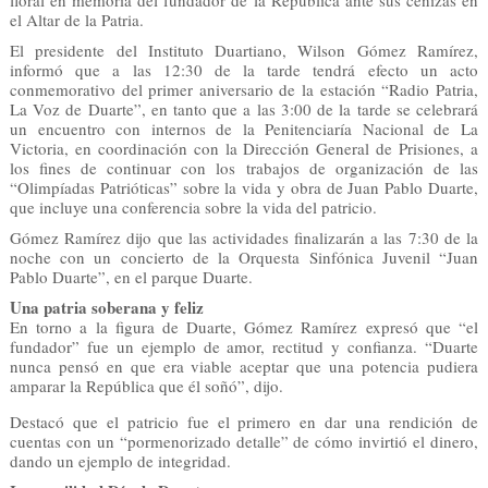
floral en memoria del fundador de la República ante sus cenizas en
el Altar de la Patria.
El presidente del Instituto Duartiano, Wilson Gómez Ramírez,
informó que a las 12:30 de la tarde tendrá efecto un acto
conmemorativo del primer aniversario de la estación “Radio Patria,
La Voz de Duarte”, en tanto que a las 3:00 de la tarde se celebrará
un encuentro con internos de la Penitenciaría Nacional de La
Victoria, en coordinación con la Dirección General de Prisiones, a
los fines de continuar con los trabajos de organización de las
“Olimpíadas Patrióticas” sobre la vida y obra de Juan Pablo Duarte,
que incluye una conferencia sobre la vida del patricio.
Gómez Ramírez dijo que las actividades finalizarán a las 7:30 de la
noche con un concierto de la Orquesta Sinfónica Juvenil “Juan
Pablo Duarte”, en el parque Duarte.
Una patria soberana y feliz
En torno a la figura de Duarte, Gómez Ramírez expresó que “el
fundador” fue un ejemplo de amor, rectitud y confianza. “Duarte
nunca pensó en que era viable aceptar que una potencia pudiera
amparar la República que él soñó”, dijo.
Destacó que el patricio fue el primero en dar una rendición de
cuentas con un “pormenorizado detalle” de cómo invirtió el dinero,
dando un ejemplo de integridad.