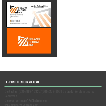
EL-PUNTO INFORMATIVO
Contactos: (829) 887-1333 //(809) 279-6968 De Licda: Yeraldin Linarez
Sepúlveda
Correos: yerimairy17@hotmail.com
yeraldinlinarez@gmail.com