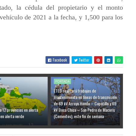
tado, la cédula del propietario y el monto
vehículo de 2021 a la fecha, y 1,500 para los
Facebook
Twitter
PORTADA
ETED realizará trabajos de
mantenimiento en líneas de transmisión
de 69 kV Arroyo Hondo – Capotillo y 69
a 12 provincias en alerta
kV Boca Chica – San Pedro de Macorís
 en alerta verde
(Cementos), este fin de semana