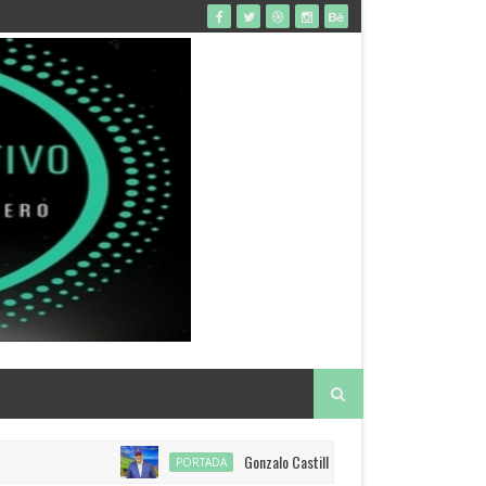
Gonzalo Castillo anuncia restitución de visado a E
PORTADA