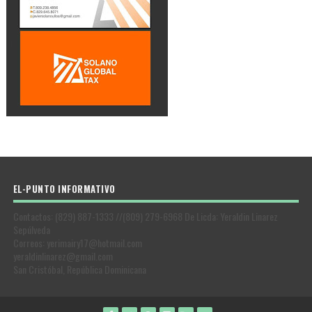
EL-PUNTO INFORMATIVO
Contactos: (829) 887-1333 //(809) 279-6968 De Licda: Yeraldin Linarez
Sepúlveda
Correos: yerimairy17@hotmail.com
yeraldinlinarez@gmail.com
San Cristóbal, República Dominicana