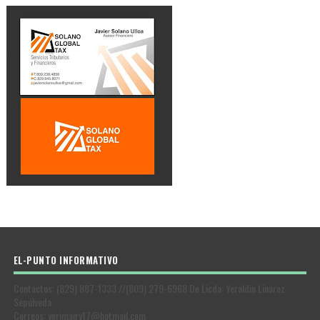
EL-PUNTO INFORMATIVO
Contactos: (829) 887-1333 //(809) 279-6968 De Licda: Yeraldin Linarez
Sepúlveda
Correos: yerimairy17@hotmail.com