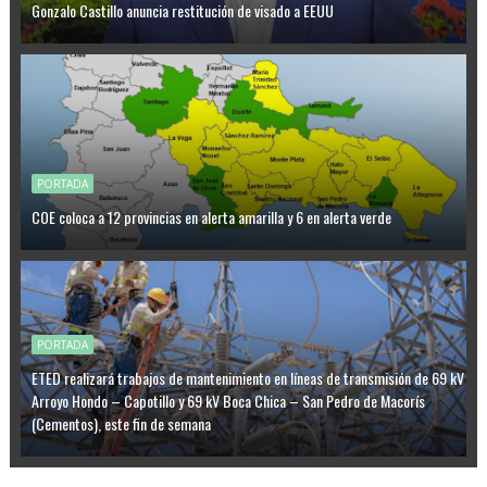
Gonzalo Castillo anuncia restitución de visado a EEUU
PORTADA
COE coloca a 12 provincias en alerta amarilla y 6 en alerta verde
PORTADA
ETED realizará trabajos de mantenimiento en líneas de transmisión de 69 kV
Arroyo Hondo – Capotillo y 69 kV Boca Chica – San Pedro de Macorís
(Cementos), este fin de semana