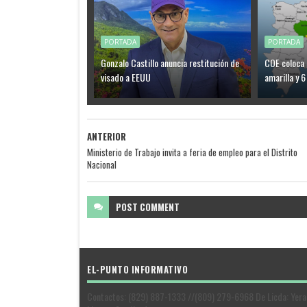
PORTADA
PORTADA
Gonzalo Castillo anuncia restitución de
COE coloca 
visado a EEUU
amarilla y 6
ANTERIOR
Ministerio de Trabajo invita a feria de empleo para el Distrito
Nacional
POST
COMMENT
EL-PUNTO INFORMATIVO
Contactos: (829) 887-1333 //(809) 279-6968 De Licda: Yera