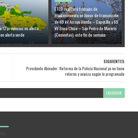
ETED realizará trabajos de
mantenimiento en líneas de transmisión
de 69 kV Arroyo Hondo – Capotillo y 69
a 12 provincias en alerta
kV Boca Chica – San Pedro de Macorís
 en alerta verde
(Cementos), este fin de semana
SIGUIENTES
Presidente Abinader: Reforma de la Policía Nacional ya no tiene
retorno y avanza según lo programado
FACEBOOK
ldin