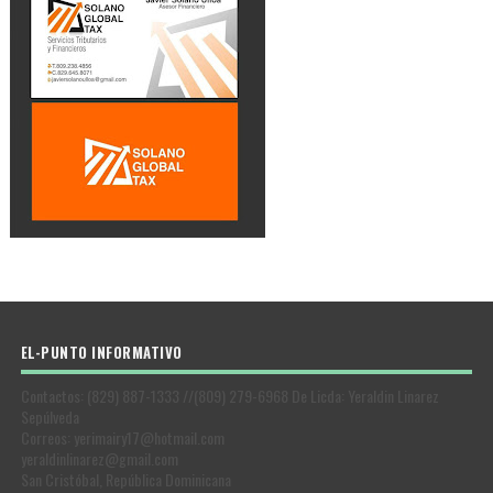
EL-PUNTO INFORMATIVO
Contactos: (829) 887-1333 //(809) 279-6968 De Licda: Yeraldin Linarez
Sepúlveda
Correos: yerimairy17@hotmail.com
yeraldinlinarez@gmail.com
San Cristóbal, República Dominicana