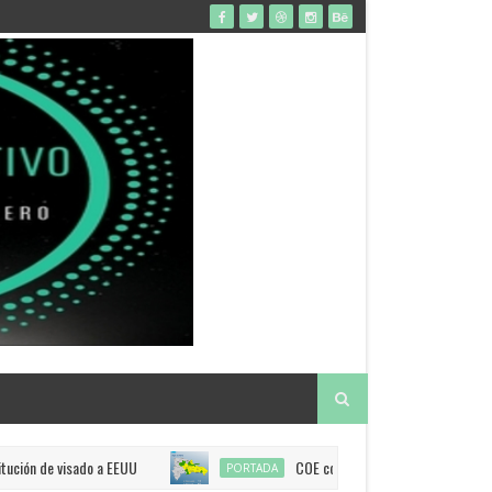
ón de visado a EEUU
COE coloca a 12 provincias en alerta amar
PORTADA