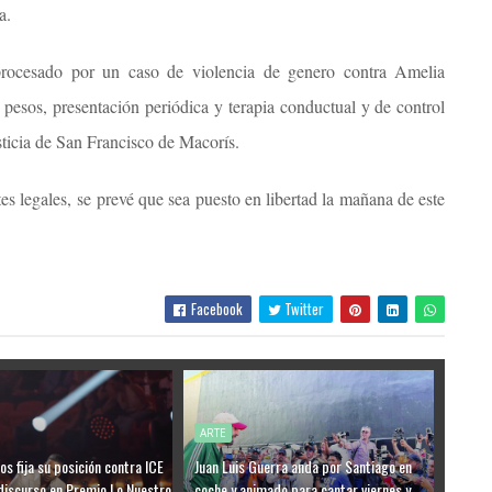
a.
rocesado por un caso de violencia de genero contra Amelia
esos, presentación periódica y terapia conductual y de control
sticia de San Francisco de Macorís.
tes legales,
se prevé que sea puesto en libertad la mañana de este
Facebook
Twitter
ARTE
s fija su posición contra ICE
Juan Luis Guerra anda por Santiago en
discurso en Premio Lo Nuestro
coche y animado para cantar viernes y