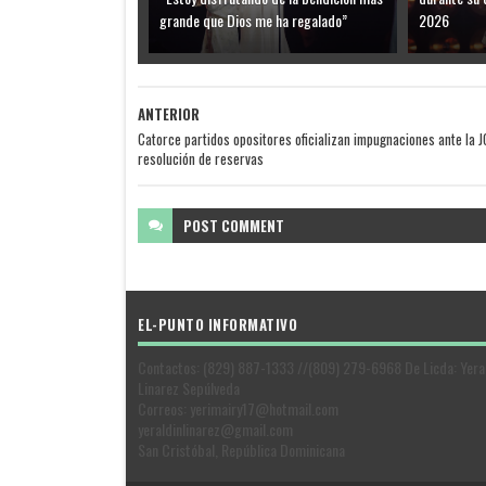
grande que Dios me ha regalado”
2026
ANTERIOR
Catorce partidos opositores oficializan impugnaciones ante la J
resolución de reservas
POST
COMMENT
EL-PUNTO INFORMATIVO
Contactos: (829) 887-1333 //(809) 279-6968 De Licda: Yera
Linarez Sepúlveda
Correos: yerimairy17@hotmail.com
yeraldinlinarez@gmail.com
San Cristóbal, República Dominicana