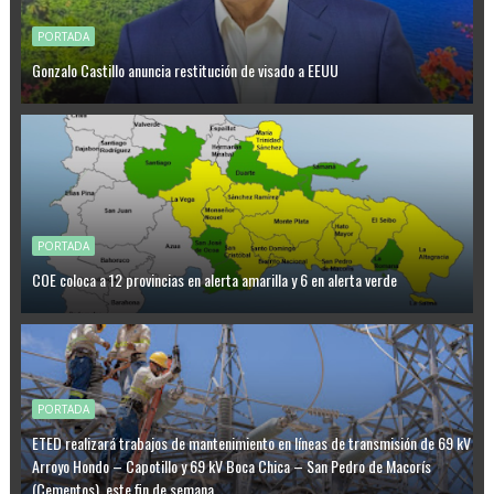
PORTADA
Gonzalo Castillo anuncia restitución de visado a EEUU
PORTADA
COE coloca a 12 provincias en alerta amarilla y 6 en alerta verde
PORTADA
ETED realizará trabajos de mantenimiento en líneas de transmisión de 69 kV
Arroyo Hondo – Capotillo y 69 kV Boca Chica – San Pedro de Macorís
(Cementos), este fin de semana