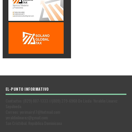
EL-PUNTO INFORMATIVO
Contactos: (829) 887-1333 //(809) 279-6968 De Licda: Yeraldin Linarez
Sepúlveda
Correos: yerimairy17@hotmail.com
yeraldinlinarez@gmail.com
San Cristóbal, República Dominicana