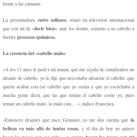
frente a las cámaras.
entre sollozos
La presentadora,
, relató en televisión internacional
«lucir bien»
que con tal de
ante los demás, sometió a su cabello a
procesos químicos.
fuertes
La creencia del «cabello malo»
«A los 11 años le pedí a mi mamá, que me regala de cumpleaños un
alisado de cabello, yo le dije que necesitaba alisarme el cabello, que
quería acabar con ese cabello que yo sentía y que yo escuchaba a
mucha gente decir, que las que tenían el cabello como yo, pues
tenían un cabello malo, la mala cata… «, indicó Francisca.
la
«Entonces después que nace Gennaro, yo me doy cuenta que
belleza va más allá de tantas cosas,
y el día de hoy yo quiero
hacer las paces con mi
hacer las paces con esa niña… y quiero