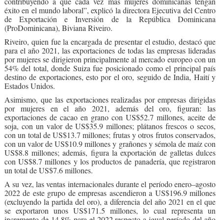
contribuyendo a que cada vez más mujeres dominicanas tengan
éxito en el mundo laboral”, explicó la directora Ejecutiva del Centro
de Exportación e Inversión de la República Dominicana
(ProDominicana), Biviana Riveiro.
Riveiro, quien fue la encargada de presentar el estudio, destacó que
para el año 2021, las exportaciones de todas las empresas lideradas
por mujeres se dirigieron principalmente al mercado europeo con un
54% del total, donde Suiza fue posicionado como el principal país
destino de exportaciones, esto por el oro, seguido de India, Haití y
Estados Unidos.
Asimismo, que las exportaciones realizadas por empresas dirigidas
por mujeres en el año 2021, además del oro, figuran: las
exportaciones de cacao en grano con US$52.7 millones, aceite de
soja, con un valor de US$35.9 millones; plátanos frescos o secos,
con un total de US$13.7 millones; frutas y otros frutos conservados,
con un valor de US$10.9 millones y grañones y sémola de maíz con
US$8.8 millones; además, figura la exportación de galletas dulces
con US$8.7 millones y los productos de panadería, que registraron
un total de US$7.6 millones.
A su vez, las ventas internacionales durante el período enero–agosto
2022 de este grupo de empresas ascendieron a US$196.9 millones
(excluyendo la partida del oro), a diferencia del año 2021 en el que
se exportaron unos US$171.5 millones, lo cual representa un
incremento de 14.8% para el 2022 respecto a igual período del año