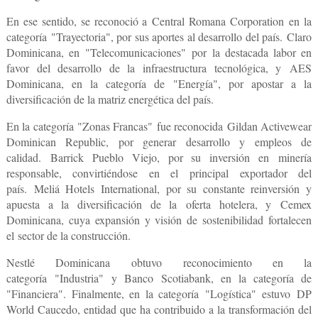
En ese sentido, se reconoció a
Central Romana Corporation
en la
categoría
"Trayectoria"
, por sus aportes al desarrollo del país.
Claro
Dominicana
, en
"Telecomunicaciones"
por la destacada labor en
favor del desarrollo de la infraestructura tecnológica, y
AES
Dominicana
, en la categoría de
"Energía"
, por apostar a la
diversificación de la matriz energética del país.
En la categoría
"Zonas Francas"
fue reconocida
Gildan Activewear
Dominican Republic
, por generar desarrollo y empleos de
calidad.
Barrick Pueblo Viejo
, por su inversión en
minería
responsable
, convirtiéndose en el principal exportador del
país.
Meliá Hotels International
, por su constante reinversión y
apuesta a la diversificación de la
oferta hotelera
, y
Cemex
Dominicana
, cuya expansión y visión de sostenibilidad fortalecen
el
sector de la construcción.
Nestlé Dominicana
obtuvo reconocimiento en la
categoría
"Industria"
y Banco
Scotiabank
, en la categoría de
"
Financiera
". Finalmente, en la categoría
"Logística"
estuvo
DP
World Caucedo
, entidad que ha contribuido a la transformación del