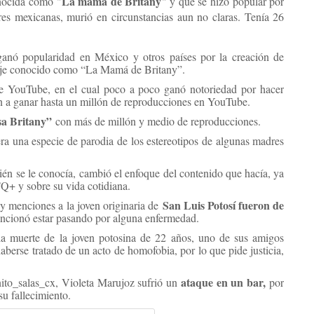
La mamá de Britany
onocida como "
" y que se hizo popular por
res mexicanas, murió en circunstancias aun no claras. Tenía 26
anó popularidad en México y otros países por la creación de
naje conocido como “La Mamá de Britany”.
de YouTube, en el cual poco a poco ganó notoriedad por hacer
n a ganar hasta un millón de reproducciones en YouTube.
sa Britany”
con más de millón y medio de reproducciones.
a una especie de parodia de los estereotipos de algunas madres
n se le conocía, cambió el enfoque del contenido que hacía, ya
+ y sobre su vida cotidiana.
San Luis Potosí fueron de
 y menciones a la joven originaria de
encionó estar pasando por alguna enfermedad.
a muerte de la joven potosina de 22 años, uno de sus amigos
aberse tratado de un acto de homofobia, por lo que pide justicia,
ataque en un bar,
nito_salas_cx, Violeta Marujoz sufrió un
por
su fallecimiento.