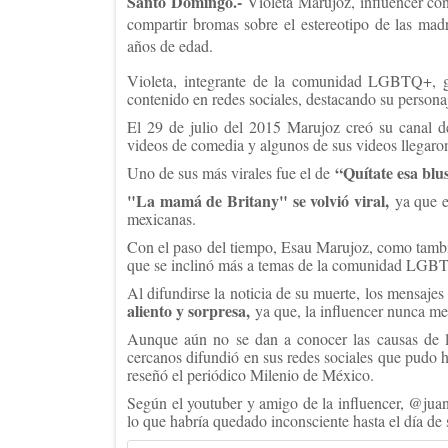
Santo Domingo.-
Violeta Marujoz, influencer c
compartir bromas sobre el estereotipo de las mad
años de edad.
Violeta, integrante de la comunidad LGBTQ+, g
contenido en redes sociales, destacando su perso
El 29 de julio del 2015 Marujoz creó su canal 
videos de comedia y algunos de sus videos llegaro
“Quítate esa blu
Uno de sus más virales fue el de
"La mamá de Britany" se volvió viral,
ya que er
mexicanas.
Con el paso del tiempo, Esau Marujoz, como tambié
que se inclinó más a temas de la comunidad LGBTQ
Al difundirse la noticia de su muerte, los mensajes
aliento y sorpresa,
ya que, la influencer nunca m
Aunque aún no se dan a conocer las causas de l
cercanos difundió en sus redes sociales que pudo h
reseñó el periódico Milenio de México.
Según el youtuber y amigo de la influencer, @jua
lo que habría quedado inconsciente hasta el día de 