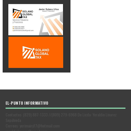
EL-PUNTO INFORMATIVO
Contactos: (829) 887-1333 //(809) 279-6968 De Licda: Yeraldin Linarez
Sepúlveda
Correos: yerimairy17@hotmail.com