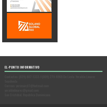
EL-PUNTO INFORMATIVO
Contactos: (829) 887-1333 //(809) 279-6968 De Licda: Yeraldin Linarez
Sepúlveda
Correos: yerimairy17@hotmail.com
yeraldinlinarez@gmail.com
San Cristóbal, República Dominicana