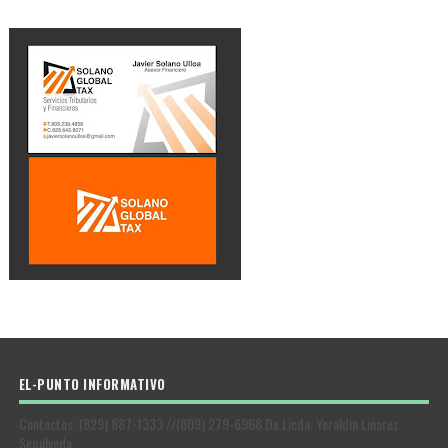
EL-PUNTO INFORMATIVO
Contactos: (829) 887-1333 //(809) 279-6968 De Licda: Yeraldin Linarez
Sepúlveda