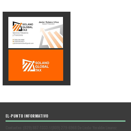
EL-PUNTO INFORMATIVO
Contactos: (829) 887-1333 //(809) 279-6968 De Licda: Yeraldin Linarez