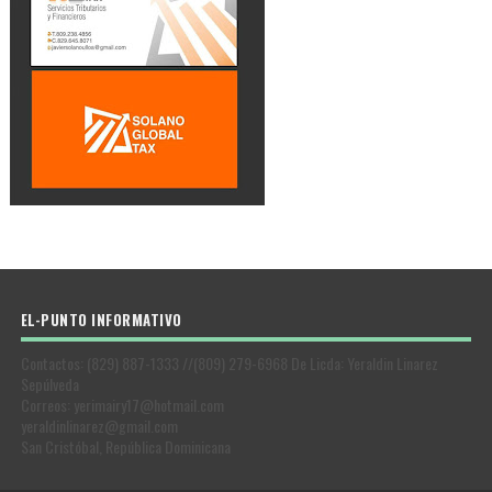
EL-PUNTO INFORMATIVO
Contactos: (829) 887-1333 //(809) 279-6968 De Licda: Yeraldin Linarez
Sepúlveda
Correos: yerimairy17@hotmail.com
yeraldinlinarez@gmail.com
San Cristóbal, República Dominicana