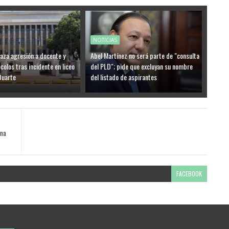
NOTICIAS
aza agresión a docente y
Abel Martínez no será parte de "consulta
colos tras incidente en liceo
del PLD"; pide que excluyan su nombre
Duarte
del listado de aspirantes
una
FACEBOOK