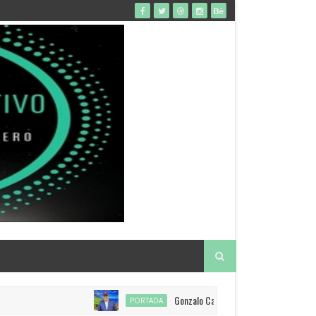
Gonzalo Castillo anuncia restitución de vis
PORTADA