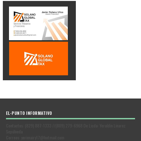
EL-PUNTO INFORMATIVO
Contactos: (829) 887-1333 //(809) 279-6968 De Licda: Yeraldin Linarez
Sepúlveda
Correos: yerimairy17@hotmail.com