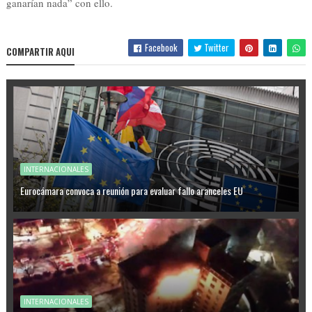
ganarían nada” con ello.
Facebook
Twitter
COMPARTIR AQUI
INTERNACIONALES
Eurocámara convoca a reunión para evaluar fallo aranceles EU
INTERNACIONALES