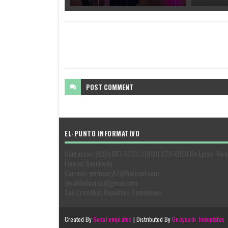
POST
COMMENT
EL-PUNTO INFORMATIVO
Contactos: (829) 887-1333 //(809) 279-6968 De Licda: Yera
Linarez Sepúlveda
Correos: yerimairy17@hotmail.com
yeraldinlinarez@gmail.com
San Cristóbal, República Dominicana
Created By
SoraTemplates
| Distributed By
Gooyaabi Templates