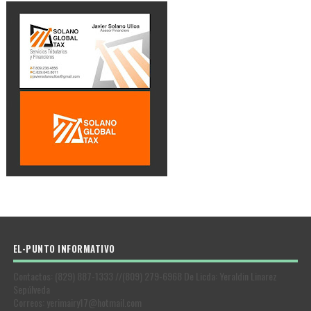
EL-PUNTO INFORMATIVO
Contactos: (829) 887-1333 //(809) 279-6968 De Licda: Yeraldin Linarez
Sepúlveda
Correos: yerimairy17@hotmail.com