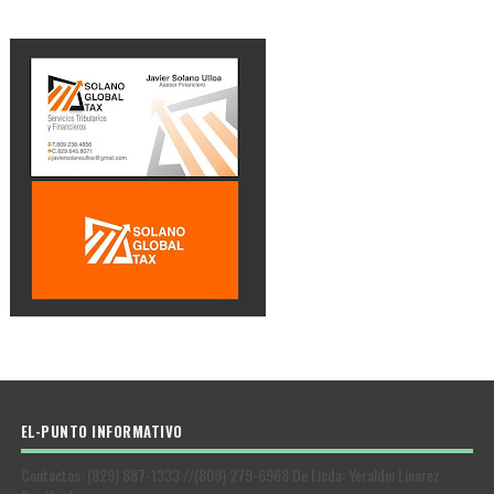
EL-PUNTO INFORMATIVO
Contactos: (829) 887-1333 //(809) 279-6968 De Licda: Yeraldin Linarez