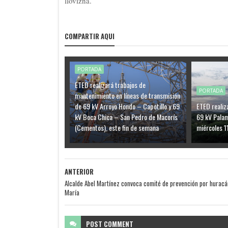
llovizna.
COMPARTIR AQUI
PORTADA
ETED realizará trabajos de
PORTADA
mantenimiento en líneas de transmisión
de 69 kV Arroyo Hondo – Capotillo y 69
ETED realiz
kV Boca Chica – San Pedro de Macorís
69 kV Pala
(Cementos), este fin de semana
miércoles 1
ANTERIOR
Alcalde Abel Martínez convoca comité de prevención por huracá
María
POST
COMMENT