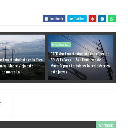
Facebook
Twitter
PROVINCIAS
ETED dará mantenimiento en la línea de
ará mantenimiento en la línea
69 kV La Vega – San Francisco de
mara–Madre Vieja este
Macorís para fortalecer la red eléctrica
1 de marzo La
este jueves
n
FACEBOOK