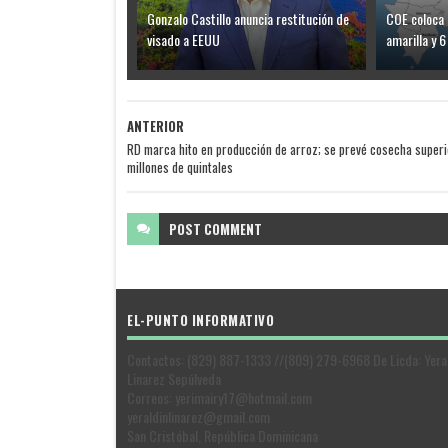
Gonzalo Castillo anuncia restitución de
COE coloca 
visado a EEUU
amarilla y 6
ANTERIOR
RD marca hito en producción de arroz; se prevé cosecha superio
millones de quintales
POST
COMMENT
EL-PUNTO INFORMATIVO
Contactos: (829) 887-1333 //(809) 279-6968 De Licda: Yera
Linarez Sepúlveda
Correos: yerimairy17@hotmail.com
yeraldinlinarez@gmail.com
San Cristóbal, República Dominicana