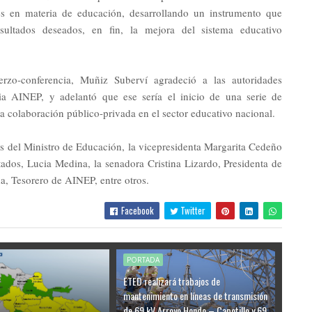
es en materia de educación, desarrollando un instrumento que
esultados deseados, en fin, la mejora del sistema educativo
uerzo-conferencia, Muñiz Suberví agradeció a las autoridades
ia AINEP, y adelantó que ese sería el inicio de una serie de
la colaboración público-privada en el sector educativo nacional.
ás del Ministro de Educación, la vicepresidenta Margarita Cedeño
ados, Lucia Medina, la senadora Cristina Lizardo, Presidenta de
, Tesorero de AINEP, entre otros.
Facebook
Twitter
PORTADA
ETED realizará trabajos de
mantenimiento en líneas de transmisión
de 69 kV Arroyo Hondo – Capotillo y 69