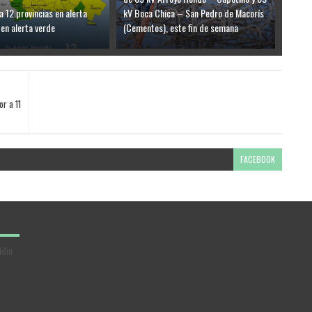
a 12 provincias en alerta
kV Boca Chica – San Pedro de Macorís
 en alerta verde
(Cementos), este fin de semana
r a 11
FACEBOOK
ldin