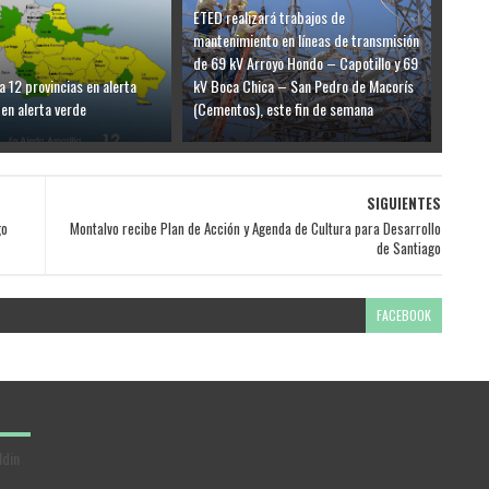
ETED realizará trabajos de
mantenimiento en líneas de transmisión
de 69 kV Arroyo Hondo – Capotillo y 69
a 12 provincias en alerta
kV Boca Chica – San Pedro de Macorís
 en alerta verde
(Cementos), este fin de semana
SIGUIENTES
go
Montalvo recibe Plan de Acción y Agenda de Cultura para Desarrollo
de Santiago
FACEBOOK
ldin