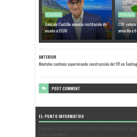
PORTADA
PORTADA
Gonzalo Castillo anuncia restitución de
COE coloca 
visado a EEUU
amarilla y 6
ANTERIOR
Montalvo continúa supervisando construcción del 911 en Santia
POST
COMMENT
EL-PUNTO INFORMATIVO
Contactos: (829) 887-1333 //(809) 279-6968 De Licda: Yera
Linarez Sepúlveda