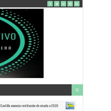
illo anuncia restitución de visado a EEUU
COE coloca a 12 pr
PORTADA