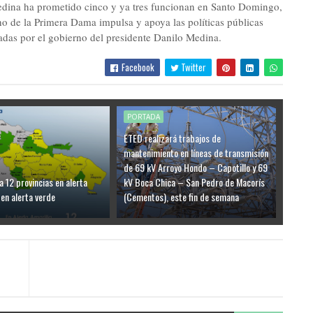
Medina ha prometido cinco y ya tres funcionan en Santo Domingo,
o de la Primera Dama impulsa y apoya las políticas públicas
zadas por el gobierno del presidente Danilo Medina.
Facebook
Twitter
PORTADA
ETED realizará trabajos de
mantenimiento en líneas de transmisión
de 69 kV Arroyo Hondo – Capotillo y 69
a 12 provincias en alerta
kV Boca Chica – San Pedro de Macorís
 en alerta verde
(Cementos), este fin de semana