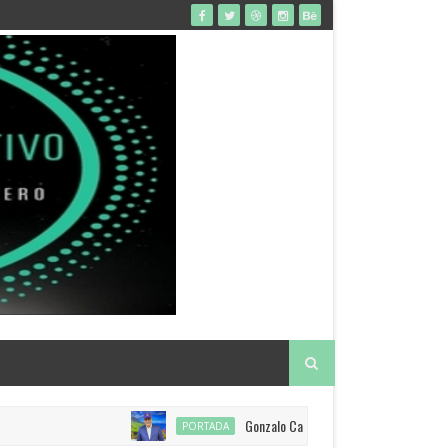
Gonzalo Castillo anuncia restitución de visad
PORTADA